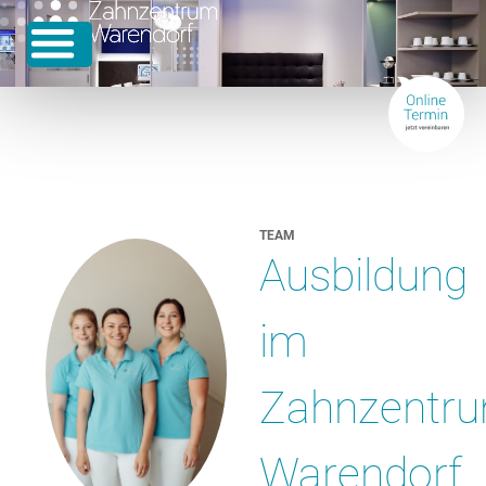
TEAM
Ausbildung
im
Zahnzentr
Warendorf