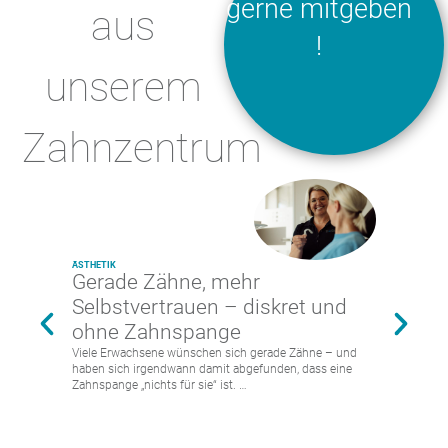
gerne mitgeben
aus
!
unserem
Zahnzentrum
ÄSTHETIK
ÄSTHETIK
,
LABO
Gerade Zähne, mehr
Neue Le
Selbstvertrauen – diskret und
individ
ohne Zahnspange
Zahner
Viele Erwachsene wünschen sich gerade Zähne – und
Fehlende ode
haben sich irgendwann damit abgefunden, dass eine
Alltag spürba
Zahnspange „nichts für sie“ ist. …