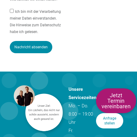
Ich bin mit der Verarbeitung
meiner Daten einverstanden.
Die Hinweise zum Datenschutz
habe ich gelesen.
Nachricht absenden
Unsere
Jetzt
Servicezeiten
Termin
vereinbaren
Mo. – Do.
8:00 – 19:00
Anfrage
Uhr
stellen
Fr.